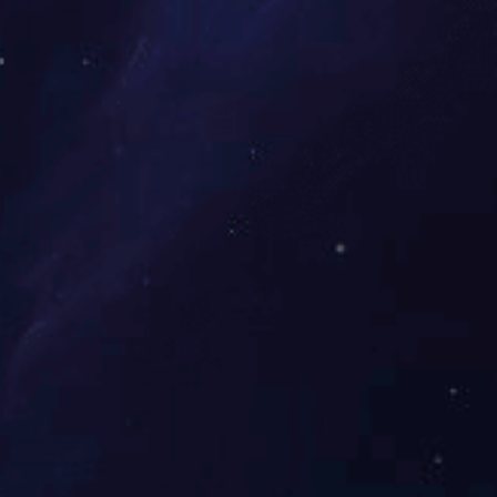
在加工过程中使用的树脂或其它添加剂可能释放出的各种气味。米兰（中国）
。
底餐盘
下一篇:
米兰（中国）保鲜盖|浅谈米兰（中国）保鲜盖
格
案例中心
联系我们
米兰（中国）母婴用品定制
电 话：153-7773-5
阿迪达斯米兰（中国）手环
联系人：左先生