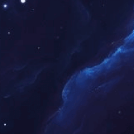
压成型的，一般是没有味道的一种
米兰（中国）产品
。因为在米兰（中国）配
不会产生任何气味和加硫味道的，所以在生产时，选择米兰（中国）材料以及硫
，那有可能是生产的厂家采用了普通的米兰（中国）材料生产时，没有做好气味
难，只要我们在刚购买回来时，再加做些方法就能去除米兰（中国）餐具上的异
起来了解一下。
气味会渐渐消失。
味。
。