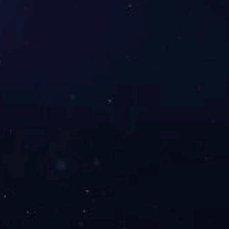
米兰（中国）礼品定制案例
座 机：0769-81013
米兰（中国）制品外贸出口
米兰（中国）公仔品牌定制
地 址：东莞市东
】
备案号：粤ICP备19011269号