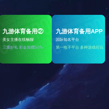
精选
文章
的选择
米兰（中国）制品|东莞米兰（中
国）制品厂家哪家好？
冬奥会吉祥物“冰墩墩”米兰（中
国）指定生产厂家
米兰（中国）制品|可口可乐米兰
（中国）手环案例
【米兰（中国）礼品定制】米兰
（中国）米兰（中国）礼品厂家，
米兰（中国）制品出口案例
一站式采购