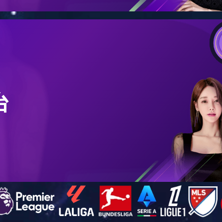
客户案例
新闻资讯
常见问题