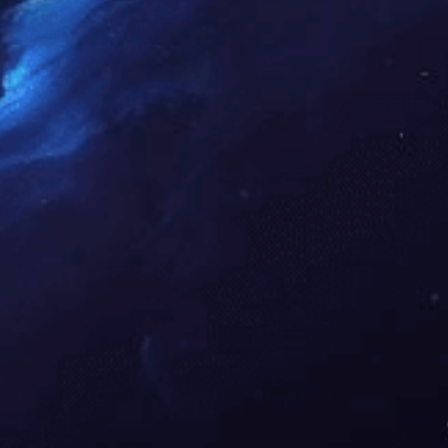
最新
资讯
为什么选择米兰（中国）厨具
米兰（中国）制品滴胶工艺
欢迎东坑镇镇长王国雄携客户莅临
米兰（中国）米兰（中国）指导交
液态米兰（中国）和普通米兰（中
方选
流
国）有什么区别
米兰（中国）定制工艺分类
化剂
米兰（中国）制品如何清洗
方面
味。
米兰（中国）手套，用途多多
宝宝的第一个辅食米兰（中国）碗
米兰（中国）餐盘定制厂家
宠物米兰（中国）牙刷，米兰（中
国）狗牙刷
如何保养米兰（中国）厨具，你学
会了嘛？