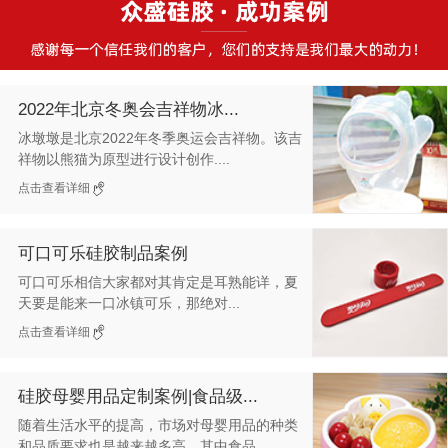
2022年北京冬奥会吉祥物冰...
冰墩墩是北京2022年冬季奥运会吉祥物。该吉
祥物以熊猫为原型进行设计创作....
点击查看详细
可口可乐硅胶制品案例
可口可乐相信大家都对其肯定是耳熟能详，夏
天要是能来一口冰镇可乐，那绝对...
点击查看详细
硅胶母婴用品定制案例|食品级...
随着生活水平的提高，市场对母婴用品的种类
和品质要求也是越来越多高，其中食品...