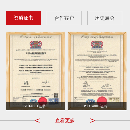
资质证书
合作客户
历史展会
沃尔玛
小不点 DOT
ISO14001证书...
ISO14001证书...
<
>
查看更多