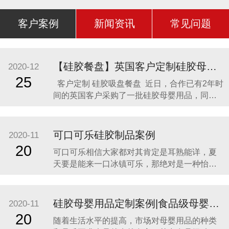
客户案例
新闻资讯
常见问题
【硅胶餐盘】英国客户定制硅胶母婴用品 硅胶吸盘餐盘
2020-12
25
客户定制 硅胶吸盘餐盘 近日，合作已有2年时
间的英国客户采购了一批硅胶母婴用品，同时
还定制了一款硅胶吸盘餐盘。因为他相信，只
有真正的硅胶制品厂家，才是品质最可靠的，
价格最合理，服务最贴心，正如两年来多次合
可口可乐硅胶制品案例
2020-11
作一样。众盛硅胶不是硅胶制品行业内最好
20
可口可乐相信大家都对其肯定是耳熟能详，夏
的，但绝对是他合作过众多硅胶制品
天要是能来一口冰镇可乐，那绝对是一种怡神
畅快的美妙感受。说到这里可能会有人疑问，
可口可乐是一种饮料，怎么和硅胶制品有什么
关联呢？ 2014年可口可乐找到我们的时候，我
硅胶母婴用品定制案例|食品级母婴硅胶制品
2020-11
们也是非常的惊讶，以为是在开玩笑。他们却
20
随着生活水平的提高，市场对母婴用品的种类
很认真的告诉我们，他们想开发一款创意有代