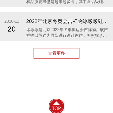
和品质要求也是越来越多高，其中食品级硅胶
凭借其柔软、无毒、无味、稳定性和安全性高
等优势，开始步入我们的生活，成为了母婴用
品的的主要材料之一。众盛硅胶厂家在硅胶制
2022年北京冬奥会吉祥物冰墩墩硅胶制品生产案例
2020-11
品行业深耕23年，生产的硅胶母婴用品全球使
20
冰墩墩是北京2022年冬季奥运会吉祥物。该吉
用用户超百万。 今天我们就来分享几款热卖的
祥物以熊猫为原型进行设计创作，将熊猫形象
硅胶母婴
与富有超能量的冰晶外壳相结合，体现了冬季
冰雪运动和现代科技特点。 东莞作为制造业中
心，奥运组委会将吉祥物冰墩墩放到东莞生
查看更多
产，而众盛硅胶也有幸参与了冰墩墩的生产制
造，成为了冰墩墩冰晶外壳（硅胶部分）指定
生产厂