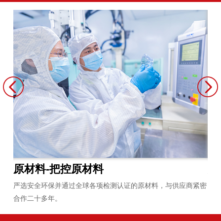
原材料-把控原材料
炼
员平
严选安全环保并通过全球各项检测认证的原材料，与供应商紧密
拥
合作二十多年。
无