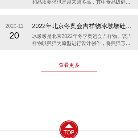
和品质要求也是越来越多高，其中食品级硅胶
凭借其柔软、无毒、无味、稳定性和安全性高
等优势，开始步入我们的生活，成为了母婴用
品的的主要材料之一。众盛硅胶厂家在硅胶制
2022年北京冬奥会吉祥物冰墩墩硅胶制品生产案例
2020-11
品行业深耕23年，生产的硅胶母婴用品全球使
20
冰墩墩是北京2022年冬季奥运会吉祥物。该吉
用用户超百万。 今天我们就来分享几款热卖的
祥物以熊猫为原型进行设计创作，将熊猫形象
硅胶母婴
与富有超能量的冰晶外壳相结合，体现了冬季
冰雪运动和现代科技特点。 东莞作为制造业中
心，奥运组委会将吉祥物冰墩墩放到东莞生
查看更多
产，而众盛硅胶也有幸参与了冰墩墩的生产制
造，成为了冰墩墩冰晶外壳（硅胶部分）指定
生产厂