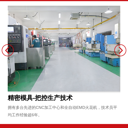
精密模具-把控生产技术
原
拥有多台先进的CNC加工中心和全自动EMD火花机，技术员平
严
均工作经验超6年。
合