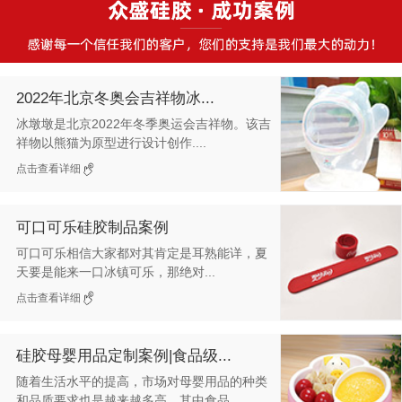
2022年北京冬奥会吉祥物冰...
冰墩墩是北京2022年冬季奥运会吉祥物。该吉
祥物以熊猫为原型进行设计创作....
点击查看详细
可口可乐硅胶制品案例
可口可乐相信大家都对其肯定是耳熟能详，夏
天要是能来一口冰镇可乐，那绝对...
点击查看详细
硅胶母婴用品定制案例|食品级...
随着生活水平的提高，市场对母婴用品的种类
和品质要求也是越来越多高，其中食品...