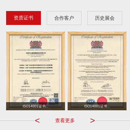
资质证书
合作客户
历史展会
沃尔玛
小不点 DOT
ISO14001证书...
ISO14001证书...
<
>
查看更多