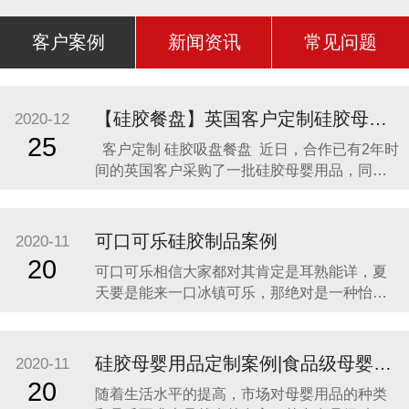
客户案例
新闻资讯
常见问题
【硅胶餐盘】英国客户定制硅胶母婴用品 硅胶吸盘餐盘
2020-12
25
客户定制 硅胶吸盘餐盘 近日，合作已有2年时
间的英国客户采购了一批硅胶母婴用品，同时
还定制了一款硅胶吸盘餐盘。因为他相信，只
有真正的硅胶制品厂家，才是品质最可靠的，
价格最合理，服务最贴心，正如两年来多次合
可口可乐硅胶制品案例
2020-11
作一样。众盛硅胶不是硅胶制品行业内最好
20
可口可乐相信大家都对其肯定是耳熟能详，夏
的，但绝对是他合作过众多硅胶制品
天要是能来一口冰镇可乐，那绝对是一种怡神
畅快的美妙感受。说到这里可能会有人疑问，
可口可乐是一种饮料，怎么和硅胶制品有什么
关联呢？ 2014年可口可乐找到我们的时候，我
硅胶母婴用品定制案例|食品级母婴硅胶制品
2020-11
们也是非常的惊讶，以为是在开玩笑。他们却
20
随着生活水平的提高，市场对母婴用品的种类
很认真的告诉我们，他们想开发一款创意有代