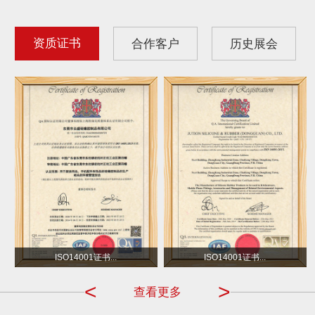
资质证书
合作客户
历史展会
沃尔玛
小不点 DOT
ISO14001证书...
ISO14001证书...
<
>
查看更多