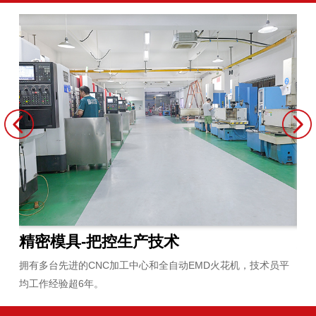
精密模具-把控生产技术
原
拥有多台先进的CNC加工中心和全自动EMD火花机，技术员平
严
均工作经验超6年。
合