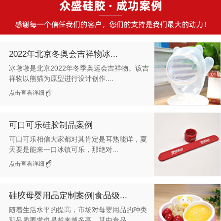
2022年北京冬奥会吉祥物冰...
冰墩墩是北京2022年冬季奥运会吉祥物。该吉
祥物以熊猫为原型进行设计创作....
点击查看详细
可口可乐硅胶制品案例
可口可乐相信大家都对其肯定是耳熟能详，夏
天要是能来一口冰镇可乐，那绝对...
点击查看详细
硅胶母婴用品定制案例|食品级...
随着生活水平的提高，市场对母婴用品的种类
和品质要求也是越来越多高，其中食品...