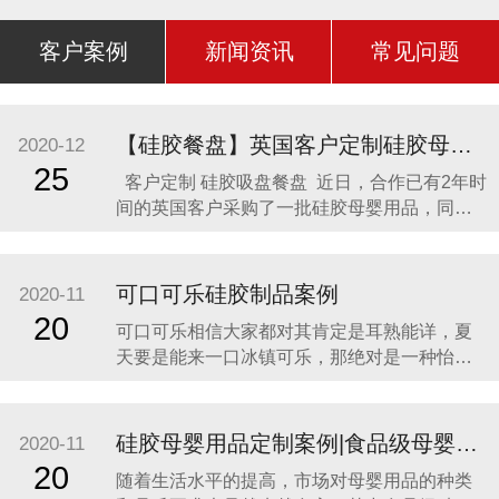
客户案例
新闻资讯
常见问题
【硅胶餐盘】英国客户定制硅胶母婴用品 硅胶吸盘餐盘
2020-12
25
客户定制 硅胶吸盘餐盘 近日，合作已有2年时
间的英国客户采购了一批硅胶母婴用品，同时
还定制了一款硅胶吸盘餐盘。因为他相信，只
有真正的硅胶制品厂家，才是品质最可靠的，
价格最合理，服务最贴心，正如两年来多次合
可口可乐硅胶制品案例
2020-11
作一样。众盛硅胶不是硅胶制品行业内最好
20
可口可乐相信大家都对其肯定是耳熟能详，夏
的，但绝对是他合作过众多硅胶制品
天要是能来一口冰镇可乐，那绝对是一种怡神
畅快的美妙感受。说到这里可能会有人疑问，
可口可乐是一种饮料，怎么和硅胶制品有什么
关联呢？ 2014年可口可乐找到我们的时候，我
硅胶母婴用品定制案例|食品级母婴硅胶制品
2020-11
们也是非常的惊讶，以为是在开玩笑。他们却
20
随着生活水平的提高，市场对母婴用品的种类
很认真的告诉我们，他们想开发一款创意有代