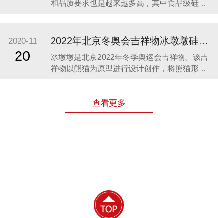
和品质要求也是越来越多高，其中食品级硅胶
凭借其柔软、无毒、无味、稳定性和安全性高
等优势，开始步入我们的生活，成为了母婴用
品的的主要材料之一。众盛硅胶厂家在硅胶制
2022年北京冬奥会吉祥物冰墩墩硅胶制品生产案例
2020-11
品行业深耕23年，生产的硅胶母婴用品全球使
20
冰墩墩是北京2022年冬季奥运会吉祥物。该吉
用用户超百万。 今天我们就来分享几款热卖的
祥物以熊猫为原型进行设计创作，将熊猫形象
硅胶母婴
与富有超能量的冰晶外壳相结合，体现了冬季
冰雪运动和现代科技特点。 东莞作为制造业中
心，奥运组委会将吉祥物冰墩墩放到东莞生
查看更多
产，而众盛硅胶也有幸参与了冰墩墩的生产制
造，成为了冰墩墩冰晶外壳（硅胶部分）指定
生产厂