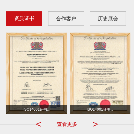
资质证书
合作客户
历史展会
沃尔玛
小不点 DOT
ISO14001证书...
ISO14001证书...
<
>
查看更多