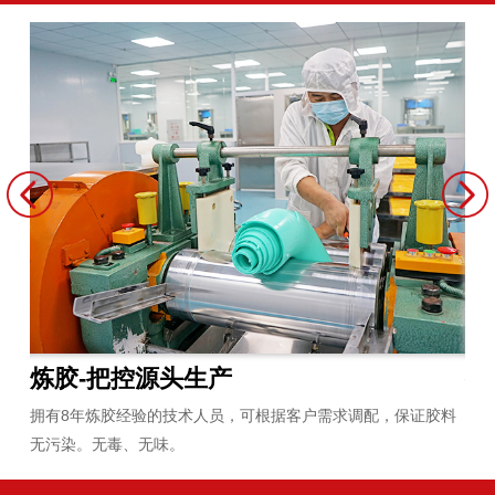
生产管理-把控生产管理
品
胶料
引进先进的固态成型、液态射出成型、滴胶工艺设备，20多名生
工厂
产管理技术人员。
合