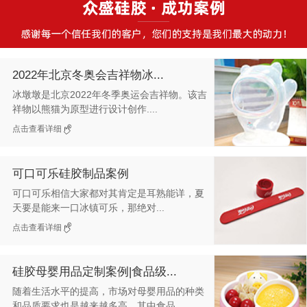
2022年北京冬奥会吉祥物冰...
冰墩墩是北京2022年冬季奥运会吉祥物。该吉
祥物以熊猫为原型进行设计创作....
点击查看详细
可口可乐硅胶制品案例
可口可乐相信大家都对其肯定是耳熟能详，夏
天要是能来一口冰镇可乐，那绝对...
点击查看详细
硅胶母婴用品定制案例|食品级...
随着生活水平的提高，市场对母婴用品的种类
和品质要求也是越来越多高，其中食品...