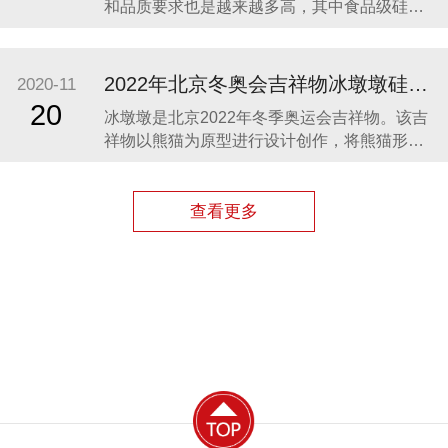
和品质要求也是越来越多高，其中食品级硅胶
凭借其柔软、无毒、无味、稳定性和安全性高
等优势，开始步入我们的生活，成为了母婴用
品的的主要材料之一。众盛硅胶厂家在硅胶制
2022年北京冬奥会吉祥物冰墩墩硅胶制品生产案例
2020-11
品行业深耕23年，生产的硅胶母婴用品全球使
20
冰墩墩是北京2022年冬季奥运会吉祥物。该吉
用用户超百万。 今天我们就来分享几款热卖的
祥物以熊猫为原型进行设计创作，将熊猫形象
硅胶母婴
与富有超能量的冰晶外壳相结合，体现了冬季
冰雪运动和现代科技特点。 东莞作为制造业中
心，奥运组委会将吉祥物冰墩墩放到东莞生
查看更多
产，而众盛硅胶也有幸参与了冰墩墩的生产制
造，成为了冰墩墩冰晶外壳（硅胶部分）指定
生产厂