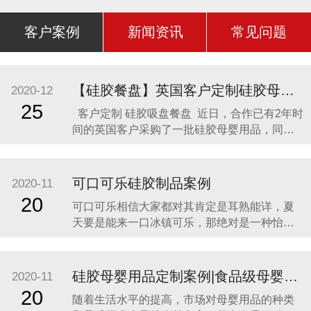
客户案例
新闻资讯
常见问题
【硅胶餐盘】英国客户定制硅胶母婴用品 硅胶吸盘餐盘
2020-12
25
客户定制 硅胶吸盘餐盘 近日，合作已有2年时
间的英国客户采购了一批硅胶母婴用品，同时
还定制了一款硅胶吸盘餐盘。因为他相信，只
有真正的硅胶制品厂家，才是品质最可靠的，
价格最合理，服务最贴心，正如两年来多次合
可口可乐硅胶制品案例
2020-11
作一样。众盛硅胶不是硅胶制品行业内最好
20
可口可乐相信大家都对其肯定是耳熟能详，夏
的，但绝对是他合作过众多硅胶制品
天要是能来一口冰镇可乐，那绝对是一种怡神
畅快的美妙感受。说到这里可能会有人疑问，
可口可乐是一种饮料，怎么和硅胶制品有什么
关联呢？ 2014年可口可乐找到我们的时候，我
硅胶母婴用品定制案例|食品级母婴硅胶制品
2020-11
们也是非常的惊讶，以为是在开玩笑。他们却
20
随着生活水平的提高，市场对母婴用品的种类
很认真的告诉我们，他们想开发一款创意有代