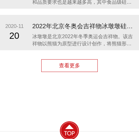
和品质要求也是越来越多高，其中食品级硅胶
凭借其柔软、无毒、无味、稳定性和安全性高
等优势，开始步入我们的生活，成为了母婴用
品的的主要材料之一。众盛硅胶厂家在硅胶制
2022年北京冬奥会吉祥物冰墩墩硅胶制品生产案例
2020-11
品行业深耕23年，生产的硅胶母婴用品全球使
20
冰墩墩是北京2022年冬季奥运会吉祥物。该吉
用用户超百万。 今天我们就来分享几款热卖的
祥物以熊猫为原型进行设计创作，将熊猫形象
硅胶母婴
与富有超能量的冰晶外壳相结合，体现了冬季
冰雪运动和现代科技特点。 东莞作为制造业中
心，奥运组委会将吉祥物冰墩墩放到东莞生
查看更多
产，而众盛硅胶也有幸参与了冰墩墩的生产制
造，成为了冰墩墩冰晶外壳（硅胶部分）指定
生产厂