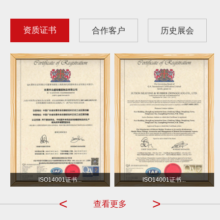
资质证书
合作客户
历史展会
沃尔玛
小不点 DOT
ISO14001证书...
ISO14001证书...
<
>
查看更多