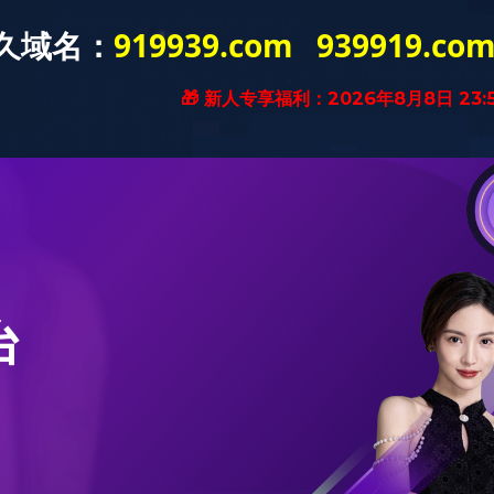
液态米兰（中国）制品,米兰（中国）产品开模,定做米兰（中国）产品等
兰（中国）
26年
米兰（中国）制
冬奥会吉祥物“冰墩墩”米兰（中国
（中国）
滴胶工艺
产品中心
案例
silicone
Epoxy process
Product Center
Case·In