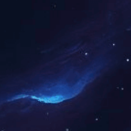
3月18日某礼品公司采购晚上9点在平台上找到
总经理寄语
我...
始终秉承“工匠精神”，以精益求精
的不懈努力打造精品！过硬的品
质和优质的服务，是我们对客户
的承诺！
一体式米兰
全国服务热线：
153-7773-5553