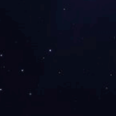
联系米兰（中国）
液态米兰（中国）水杯
米兰（中国）文具笔袋
米兰体育app 版权所有 【
GMAP
】【
BMAP
】访问量：
【
百度统计
电话
微信