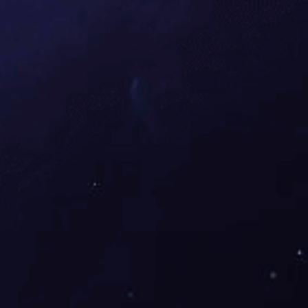
国）分餐盘_吸盘餐
米兰（中国）口罩_米兰（中
盘
国）制品定制