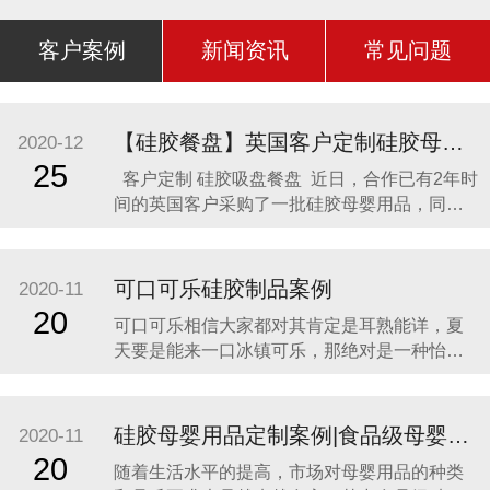
客户案例
新闻资讯
常见问题
【硅胶餐盘】英国客户定制硅胶母婴用品 硅胶吸盘餐盘
2020-12
25
客户定制 硅胶吸盘餐盘 近日，合作已有2年时
间的英国客户采购了一批硅胶母婴用品，同时
还定制了一款硅胶吸盘餐盘。因为他相信，只
有真正的硅胶制品厂家，才是品质最可靠的，
价格最合理，服务最贴心，正如两年来多次合
可口可乐硅胶制品案例
2020-11
作一样。众盛硅胶不是硅胶制品行业内最好
20
可口可乐相信大家都对其肯定是耳熟能详，夏
的，但绝对是他合作过众多硅胶制品
天要是能来一口冰镇可乐，那绝对是一种怡神
畅快的美妙感受。说到这里可能会有人疑问，
可口可乐是一种饮料，怎么和硅胶制品有什么
关联呢？ 2014年可口可乐找到我们的时候，我
硅胶母婴用品定制案例|食品级母婴硅胶制品
2020-11
们也是非常的惊讶，以为是在开玩笑。他们却
20
随着生活水平的提高，市场对母婴用品的种类
很认真的告诉我们，他们想开发一款创意有代