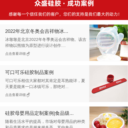
2022年北京冬奥会吉祥物冰...
冰墩墩是北京2022年冬季奥运会吉祥物。该吉
祥物以熊猫为原型进行设计创作....
点击查看详细
可口可乐硅胶制品案例
可口可乐相信大家都对其肯定是耳熟能详，夏
天要是能来一口冰镇可乐，那绝对...
点击查看详细
硅胶母婴用品定制案例|食品级...
随着生活水平的提高，市场对母婴用品的种类
和品质要求也是越来越多高，其中食品...