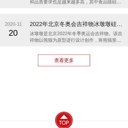
和品质要求也是越来越多高，其中食品级硅胶
凭借其柔软、无毒、无味、稳定性和安全性高
等优势，开始步入我们的生活，成为了母婴用
品的的主要材料之一。众盛硅胶厂家在硅胶制
2022年北京冬奥会吉祥物冰墩墩硅胶制品生产案例
2020-11
品行业深耕23年，生产的硅胶母婴用品全球使
20
冰墩墩是北京2022年冬季奥运会吉祥物。该吉
用用户超百万。 今天我们就来分享几款热卖的
祥物以熊猫为原型进行设计创作，将熊猫形象
硅胶母婴
与富有超能量的冰晶外壳相结合，体现了冬季
冰雪运动和现代科技特点。 东莞作为制造业中
心，奥运组委会将吉祥物冰墩墩放到东莞生
查看更多
产，而众盛硅胶也有幸参与了冰墩墩的生产制
造，成为了冰墩墩冰晶外壳（硅胶部分）指定
生产厂