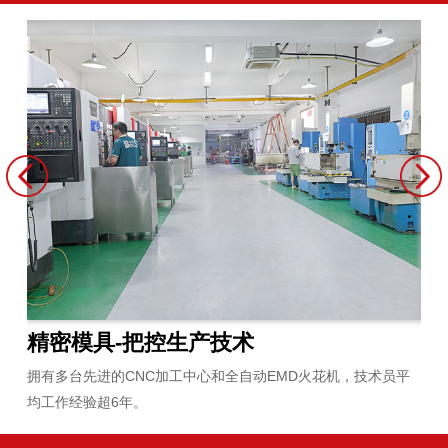
原材料-把控原材料
炼
员平
严选安全环保并通过全球各项检测认证的原材料，与供应商紧密
拥
合作二十多年。
无