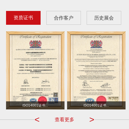
资质证书
合作客户
历史展会
沃尔玛
小不点 DOT
ISO14001证书...
ISO14001证书...
<
>
查看更多