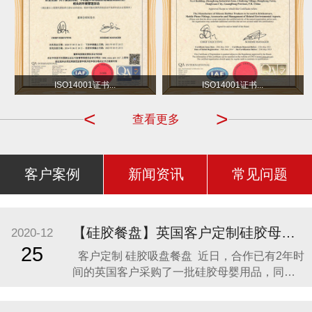
沃尔玛
小不点 DOT
ISO14001证书...
ISO14001证书...
<
>
查看更多
客户案例
新闻资讯
常见问题
【硅胶餐盘】英国客户定制硅胶母婴用品 硅胶吸盘餐盘
2020-12
25
客户定制 硅胶吸盘餐盘 近日，合作已有2年时
间的英国客户采购了一批硅胶母婴用品，同时
还定制了一款硅胶吸盘餐盘。因为他相信，只
有真正的硅胶制品厂家，才是品质最可靠的，