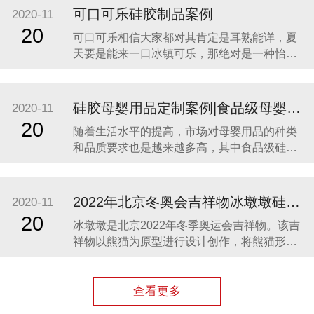
价格最合理，服务最贴心，正如两年来多次合
可口可乐硅胶制品案例
2020-11
作一样。众盛硅胶不是硅胶制品行业内最好
20
可口可乐相信大家都对其肯定是耳熟能详，夏
的，但绝对是他合作过众多硅胶制品
天要是能来一口冰镇可乐，那绝对是一种怡神
畅快的美妙感受。说到这里可能会有人疑问，
可口可乐是一种饮料，怎么和硅胶制品有什么
关联呢？ 2014年可口可乐找到我们的时候，我
硅胶母婴用品定制案例|食品级母婴硅胶制品
2020-11
们也是非常的惊讶，以为是在开玩笑。他们却
20
随着生活水平的提高，市场对母婴用品的种类
很认真的告诉我们，他们想开发一款创意有代
和品质要求也是越来越多高，其中食品级硅胶
凭借其柔软、无毒、无味、稳定性和安全性高
等优势，开始步入我们的生活，成为了母婴用
品的的主要材料之一。众盛硅胶厂家在硅胶制
2022年北京冬奥会吉祥物冰墩墩硅胶制品生产案例
2020-11
品行业深耕23年，生产的硅胶母婴用品全球使
20
冰墩墩是北京2022年冬季奥运会吉祥物。该吉
用用户超百万。 今天我们就来分享几款热卖的
祥物以熊猫为原型进行设计创作，将熊猫形象
硅胶母婴
与富有超能量的冰晶外壳相结合，体现了冬季
冰雪运动和现代科技特点。 东莞作为制造业中
心，奥运组委会将吉祥物冰墩墩放到东莞生
查看更多
产，而众盛硅胶也有幸参与了冰墩墩的生产制