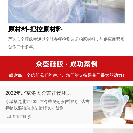
原材料-把控原材料
炼
员平
严选安全环保并通过全球各项检测认证的原材料，与供应商紧密
拥
合作二十多年。
无
2022年北京冬奥会吉祥物冰...
冰墩墩是北京2022年冬季奥运会吉祥物。该吉
祥物以熊猫为原型进行设计创作....
点击查看详细