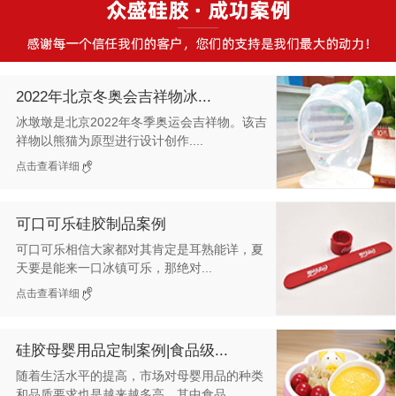
2022年北京冬奥会吉祥物冰...
冰墩墩是北京2022年冬季奥运会吉祥物。该吉
祥物以熊猫为原型进行设计创作....
点击查看详细
可口可乐硅胶制品案例
可口可乐相信大家都对其肯定是耳熟能详，夏
天要是能来一口冰镇可乐，那绝对...
点击查看详细
硅胶母婴用品定制案例|食品级...
随着生活水平的提高，市场对母婴用品的种类
和品质要求也是越来越多高，其中食品...