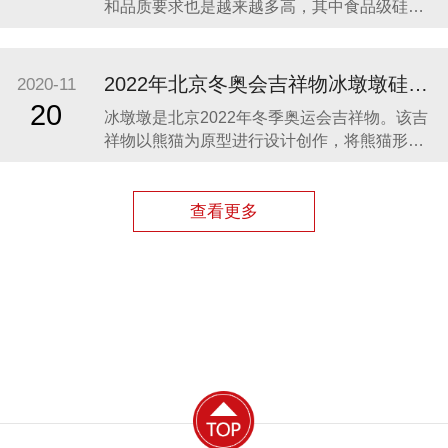
和品质要求也是越来越多高，其中食品级硅胶
凭借其柔软、无毒、无味、稳定性和安全性高
等优势，开始步入我们的生活，成为了母婴用
品的的主要材料之一。众盛硅胶厂家在硅胶制
2022年北京冬奥会吉祥物冰墩墩硅胶制品生产案例
2020-11
品行业深耕23年，生产的硅胶母婴用品全球使
20
冰墩墩是北京2022年冬季奥运会吉祥物。该吉
用用户超百万。 今天我们就来分享几款热卖的
祥物以熊猫为原型进行设计创作，将熊猫形象
硅胶母婴
与富有超能量的冰晶外壳相结合，体现了冬季
冰雪运动和现代科技特点。 东莞作为制造业中
心，奥运组委会将吉祥物冰墩墩放到东莞生
查看更多
产，而众盛硅胶也有幸参与了冰墩墩的生产制
造，成为了冰墩墩冰晶外壳（硅胶部分）指定
生产厂