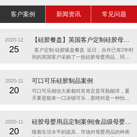
客户案例
新闻资讯
常见问题
【硅胶餐盘】英国客户定制硅胶母婴用品 硅胶吸盘餐盘
2020-12
25
客户定制 硅胶吸盘餐盘 近日，合作已有2年时
间的英国客户采购了一批硅胶母婴用品，同时
还定制了一款硅胶吸盘餐盘。因为他相信，只
有真正的硅胶制品厂家，才是品质最可靠的，
价格最合理，服务最贴心，正如两年来多次合
可口可乐硅胶制品案例
2020-11
作一样。众盛硅胶不是硅胶制品行业内最好
20
可口可乐相信大家都对其肯定是耳熟能详，夏
的，但绝对是他合作过众多硅胶制品
天要是能来一口冰镇可乐，那绝对是一种怡神
畅快的美妙感受。说到这里可能会有人疑问，
可口可乐是一种饮料，怎么和硅胶制品有什么
关联呢？ 2014年可口可乐找到我们的时候，我
硅胶母婴用品定制案例|食品级母婴硅胶制品
2020-11
们也是非常的惊讶，以为是在开玩笑。他们却
20
随着生活水平的提高，市场对母婴用品的种类
很认真的告诉我们，他们想开发一款创意有代