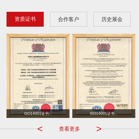
资质证书
合作客户
历史展会
沃尔玛
小不点 DOT
ISO14001证书...
ISO14001证书...
<
>
查看更多