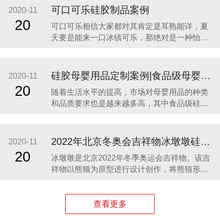
价格最合理，服务最贴心，正如两年来多次合
可口可乐硅胶制品案例
2020-11
作一样。众盛硅胶不是硅胶制品行业内最好
20
可口可乐相信大家都对其肯定是耳熟能详，夏
的，但绝对是他合作过众多硅胶制品
天要是能来一口冰镇可乐，那绝对是一种怡神
畅快的美妙感受。说到这里可能会有人疑问，
可口可乐是一种饮料，怎么和硅胶制品有什么
关联呢？ 2014年可口可乐找到我们的时候，我
硅胶母婴用品定制案例|食品级母婴硅胶制品
2020-11
们也是非常的惊讶，以为是在开玩笑。他们却
20
随着生活水平的提高，市场对母婴用品的种类
很认真的告诉我们，他们想开发一款创意有代
和品质要求也是越来越多高，其中食品级硅胶
凭借其柔软、无毒、无味、稳定性和安全性高
等优势，开始步入我们的生活，成为了母婴用
品的的主要材料之一。众盛硅胶厂家在硅胶制
2022年北京冬奥会吉祥物冰墩墩硅胶制品生产案例
2020-11
品行业深耕23年，生产的硅胶母婴用品全球使
20
冰墩墩是北京2022年冬季奥运会吉祥物。该吉
用用户超百万。 今天我们就来分享几款热卖的
祥物以熊猫为原型进行设计创作，将熊猫形象
硅胶母婴
与富有超能量的冰晶外壳相结合，体现了冬季
冰雪运动和现代科技特点。 东莞作为制造业中
心，奥运组委会将吉祥物冰墩墩放到东莞生
查看更多
产，而众盛硅胶也有幸参与了冰墩墩的生产制