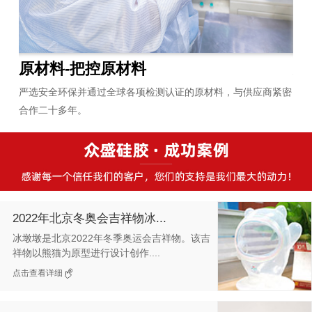
原材料-把控原材料
炼
员平
严选安全环保并通过全球各项检测认证的原材料，与供应商紧密
拥
合作二十多年。
无
2022年北京冬奥会吉祥物冰...
冰墩墩是北京2022年冬季奥运会吉祥物。该吉
祥物以熊猫为原型进行设计创作....
点击查看详细