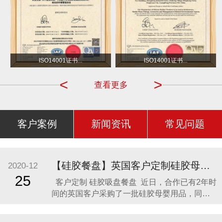
沃尔玛
小不点 DOT
ISO14001证书...
ISO14001证书...
<
>
查看更多
客户案例
新闻资讯
常见问题
【硅胶餐盘】英国客户定制硅胶母婴用品 硅胶吸盘餐盘
2020-12
25
客户定制 硅胶吸盘餐盘 近日，合作已有2年时
间的英国客户采购了一批硅胶母婴用品，同时
还定制了一款硅胶吸盘餐盘。因为他相信，只
有真正的硅胶制品厂家，才是品质最可靠的，