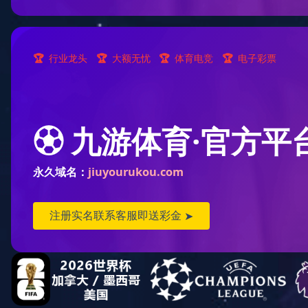
您的位置:
->
->
首页
案例·资讯
客户案例