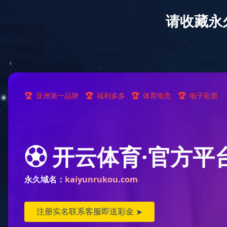
欢迎来访米兰体育app网站，主营:米兰（中国）制品定制,
米兰（中国）米
JUTION SILICONE
米兰（中国）首页
米兰（中国）定制
液态米兰
Home
Silicone customization
liquid 