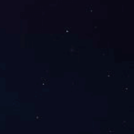
餐盘
553
115
坑镇初坑村正坑工业区