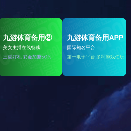
精选
文章
米兰（中国）制品|东莞米兰（中
姐再
国）制品厂家哪家好？
冬奥会吉祥物“冰墩墩”米兰（中
国）指定生产厂家
米兰（中国）制品|可口可乐米兰
（中国）手环案例
【米兰（中国）礼品定制】米兰
（中国）米兰（中国）礼品厂家，
米兰（中国）制品出口案例
一站式采购