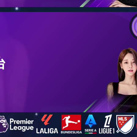
客户案例
新闻资讯
常见问题