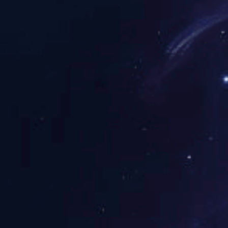
23年米兰（中国）产品沉淀，满足不同客户需求
客户千千万,需求万万千，每个客户在不同的事
定制LOGO；有的客户则需要进行私模定制。米兰（
有模具产品还是定制产品经验都有着深厚的技术和人