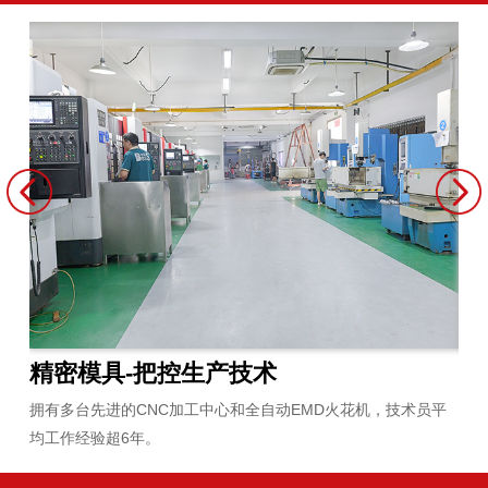
精密模具-把控生产技术
原
拥有多台先进的CNC加工中心和全自动EMD火花机，技术员平
严
均工作经验超6年。
合