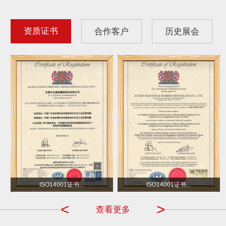
资质证书
合作客户
历史展会
沃尔玛
小不点 DOT
ISO14001证书...
ISO14001证书...
<
>
查看更多