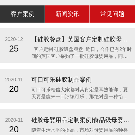
客户案例
新闻资讯
常见问题
【硅胶餐盘】英国客户定制硅胶母婴用品 硅胶吸盘餐盘
2020-12
25
客户定制 硅胶吸盘餐盘 近日，合作已有2年时
间的英国客户采购了一批硅胶母婴用品，同时
还定制了一款硅胶吸盘餐盘。因为他相信，只
有真正的硅胶制品厂家，才是品质最可靠的，
价格最合理，服务最贴心，正如两年来多次合
可口可乐硅胶制品案例
2020-11
作一样。众盛硅胶不是硅胶制品行业内最好
20
可口可乐相信大家都对其肯定是耳熟能详，夏
的，但绝对是他合作过众多硅胶制品
天要是能来一口冰镇可乐，那绝对是一种怡神
畅快的美妙感受。说到这里可能会有人疑问，
可口可乐是一种饮料，怎么和硅胶制品有什么
关联呢？ 2014年可口可乐找到我们的时候，我
硅胶母婴用品定制案例|食品级母婴硅胶制品
2020-11
们也是非常的惊讶，以为是在开玩笑。他们却
20
随着生活水平的提高，市场对母婴用品的种类
很认真的告诉我们，他们想开发一款创意有代