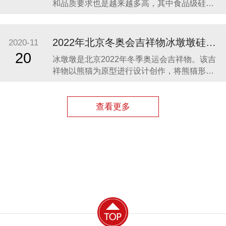
和品质要求也是越来越多高，其中食品级硅胶
凭借其柔软、无毒、无味、稳定性和安全性高
等优势，开始步入我们的生活，成为了母婴用
品的的主要材料之一。众盛硅胶厂家在硅胶制
2022年北京冬奥会吉祥物冰墩墩硅胶制品生产案例
2020-11
品行业深耕23年，生产的硅胶母婴用品全球使
20
冰墩墩是北京2022年冬季奥运会吉祥物。该吉
用用户超百万。 今天我们就来分享几款热卖的
祥物以熊猫为原型进行设计创作，将熊猫形象
硅胶母婴
与富有超能量的冰晶外壳相结合，体现了冬季
冰雪运动和现代科技特点。 东莞作为制造业中
心，奥运组委会将吉祥物冰墩墩放到东莞生
查看更多
产，而众盛硅胶也有幸参与了冰墩墩的生产制
造，成为了冰墩墩冰晶外壳（硅胶部分）指定
生产厂