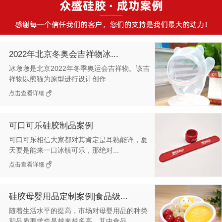
2022年北京冬奥会吉祥物冰...
冰墩墩是北京2022年冬季奥运会吉祥物。该吉
祥物以熊猫为原型进行设计创作....
点击查看详细
可口可乐硅胶制品案例
可口可乐相信大家都对其肯定是耳熟能详，夏
天要是能来一口冰镇可乐，那绝对...
点击查看详细
硅胶母婴用品定制案例|食品级...
随着生活水平的提高，市场对母婴用品的种类
和品质要求也是越来越多高，其中食品...