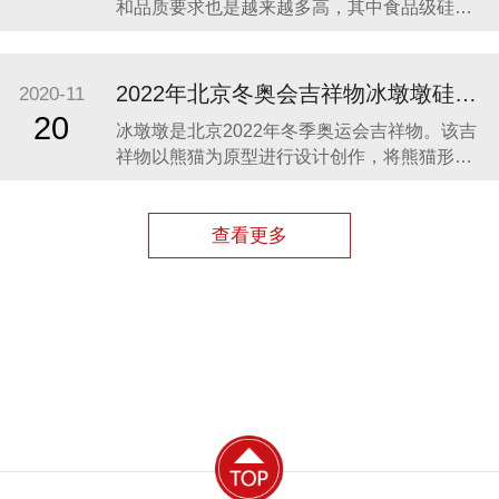
和品质要求也是越来越多高，其中食品级硅胶
凭借其柔软、无毒、无味、稳定性和安全性高
等优势，开始步入我们的生活，成为了母婴用
品的的主要材料之一。众盛硅胶厂家在硅胶制
2022年北京冬奥会吉祥物冰墩墩硅胶制品生产案例
2020-11
品行业深耕23年，生产的硅胶母婴用品全球使
20
冰墩墩是北京2022年冬季奥运会吉祥物。该吉
用用户超百万。 今天我们就来分享几款热卖的
祥物以熊猫为原型进行设计创作，将熊猫形象
硅胶母婴
与富有超能量的冰晶外壳相结合，体现了冬季
冰雪运动和现代科技特点。 东莞作为制造业中
心，奥运组委会将吉祥物冰墩墩放到东莞生
查看更多
产，而众盛硅胶也有幸参与了冰墩墩的生产制
造，成为了冰墩墩冰晶外壳（硅胶部分）指定
生产厂