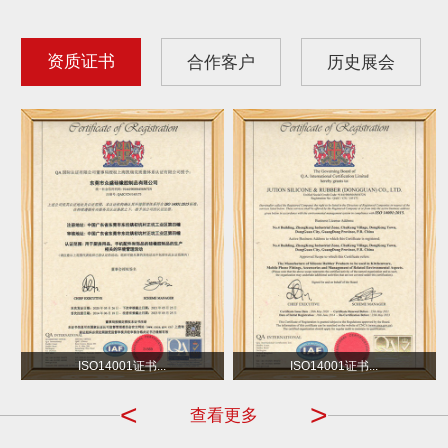
资质证书
合作客户
历史展会
沃尔玛
小不点 DOT
ISO14001证书...
ISO14001证书...
<
>
查看更多