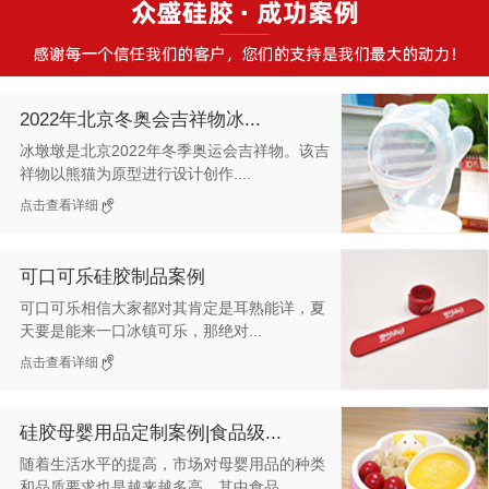
2022年北京冬奥会吉祥物冰...
冰墩墩是北京2022年冬季奥运会吉祥物。该吉
祥物以熊猫为原型进行设计创作....
点击查看详细
可口可乐硅胶制品案例
可口可乐相信大家都对其肯定是耳熟能详，夏
天要是能来一口冰镇可乐，那绝对...
点击查看详细
硅胶母婴用品定制案例|食品级...
随着生活水平的提高，市场对母婴用品的种类
和品质要求也是越来越多高，其中食品...