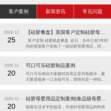
客户案例
新闻资讯
常见问题
【硅胶餐盘】英国客户定制硅胶母婴用品 硅胶吸盘餐盘
2020-12
25
客户定制 硅胶吸盘餐盘 近日，合作已有2年时
间的英国客户采购了一批硅胶母婴用品，同时
还定制了一款硅胶吸盘餐盘。因为他相信，只
有真正的硅胶制品厂家，才是品质最可靠的，
价格最合理，服务最贴心，正如两年来多次合
可口可乐硅胶制品案例
2020-11
作一样。众盛硅胶不是硅胶制品行业内最好
20
可口可乐相信大家都对其肯定是耳熟能详，夏
的，但绝对是他合作过众多硅胶制品
天要是能来一口冰镇可乐，那绝对是一种怡神
畅快的美妙感受。说到这里可能会有人疑问，
可口可乐是一种饮料，怎么和硅胶制品有什么
关联呢？ 2014年可口可乐找到我们的时候，我
硅胶母婴用品定制案例|食品级母婴硅胶制品
2020-11
们也是非常的惊讶，以为是在开玩笑。他们却
20
随着生活水平的提高，市场对母婴用品的种类
很认真的告诉我们，他们想开发一款创意有代