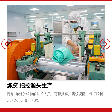
炼胶-把控源头生产
生
紧密
拥有8年炼胶经验的技术人员，可根据客户需求调配，保证胶料
引
无污染。无毒、无味。
产